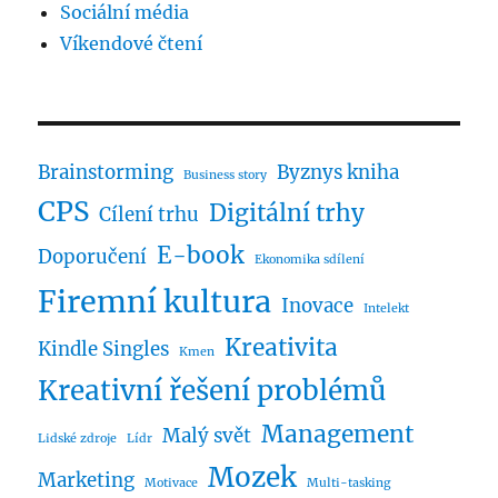
Sociální média
Víkendové čtení
Brainstorming
Byznys kniha
Business story
CPS
Digitální trhy
Cílení trhu
E-book
Doporučení
Ekonomika sdílení
Firemní kultura
Inovace
Intelekt
Kreativita
Kindle Singles
Kmen
Kreativní řešení problémů
Management
Malý svět
Lidské zdroje
Lídr
Mozek
Marketing
Motivace
Multi-tasking