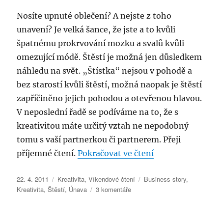
Nosíte upnuté oblečení? A nejste z toho
unavení? Je velká šance, že jste a to kvůli
špatnému prokrvování mozku a svalů kvůli
omezující módě. Štěstí je možná jen důsledkem
náhledu na svět. „Štístka“ nejsou v pohodě a
bez starostí kvůli štěstí, možná naopak je štěstí
zapříčiněno jejich pohodou a otevřenou hlavou.
V neposlední řadě se podíváme na to, že s
kreativitou máte určitý vztah ne nepodobný
tomu s vaší partnerkou či partnerem. Přeji
„Nenechte se una
příjemné čtení.
Pokračovat ve čtení
Publikováno:
Rubriky:
Štítky:
22. 4. 2011
Kreativita
,
Víkendové čtení
Business story
,
u
Kreativita
,
Štěstí
,
Únava
3 komentáře
textu
s
názvem