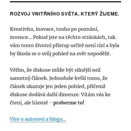
Nenechte
se
ROZVOJ VNITŘNÍHO SVĚTA, KTERÝ ŽIJEME.
unavit
úzkými
Kreativita, inovace, touha po poznání,
kalhotami,
štěstí
invence… Pokud jste na těchto stránkách, tak
není
vám tento životní přístup určitě není cizí a byla
náhoda
by škoda se o svůj pohled na svět nepodělit.
a
kreativita
je
Věřím, že diskuse může být silnější než
jako
samotný článek. Jednoduše kvůli tomu, že
milostný
vztah
článek ukazuje jen jeden pohled, přičemž
[Víkendové
diskuse dodává další dimenze. Vítám vás ke
čtení
čtení, ale hlavně -
proberme to!
#7]
Více o autorovi a blogu...