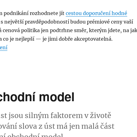
m podnikání rozhodnete jít
cestou doporučení hodné
k s největší pravděpodobností budou prémiové ceny vaší
 cenová politika jen podtrhne směr, kterým jdete, na ja
a co je nejlepší — je jimi dobře akceptovatelná.
„Nalákejte zákazníky na prémiovou cenu“
ení
bchodní model
st jsou silným faktorem v životě
ání slova z úst má jen malá část
ivní obchodní model.