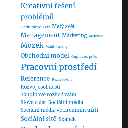
Kreativní řešení
problémů
Malý svět
Lidské zdroje
Lídr
Management
Marketing
Motivace
Mozek
Multi-tasking
Obchodní model
Organizace práce
Pracovní prostředí
Reference
Rozhodování
Rozvoj osobnosti
Skupinové rozhodování
Slovo z úst
Sociální média
Sociální média ve firemním užití
Sociální sítě
Spánek