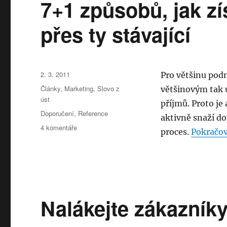
7+1 způsobů, jak zí
přes ty stávající
Publikováno:
2. 3. 2011
Pro většinu podn
Rubriky:
Články
,
Marketing
,
Slovo z
většinovým tak 
úst
příjmů. Proto je
Štítky:
Doporučení
,
Reference
aktivně snaží d
u
4 komentáře
proces.
Pokračov
textu
s
názvem
7+1
způsobů,
jak
Nalákejte zákazník
získat
nové
zákazníky