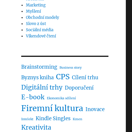
Marketing
Myšlení
Obchodní modely
Slovo z úst
Sociální média
Víkendové čtení
Brainstorming
Business story
CPS
Byznys kniha
Cílení trhu
Digitální trhy
Doporučení
E-book
Ekonomika sdílení
Firemní kultura
Inovace
Kindle Singles
Intelekt
Kmen
Kreativita