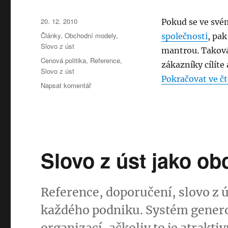
přes
ty
Publikováno:
20. 12. 2010
Pokud se ve své
stávající
Rubriky:
Články
,
Obchodní modely
,
společnosti
, pa
Slovo z úst
mantrou. Taková
Štítky:
Cenová politika
,
Reference
,
zákazníky cílíte 
Slovo z úst
Pokračovat ve čt
pro
Napsat komentář
text
s
názvem
Nalákejte
zákazníky
na
Slovo z úst jako o
prémiovou
cenu
Reference, doporučení, slovo z ú
každého podniku. Systém generov
organizací, ačkoliv to je atrakt