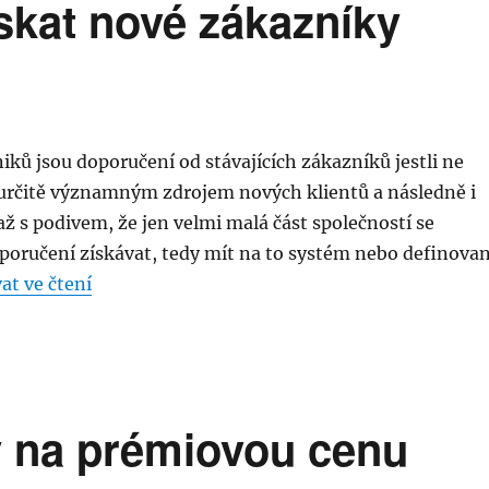
skat nové zákazníky
iků jsou doporučení od stávajících zákazníků jestli ne
určitě významným zdrojem nových klientů a následně i
 až s podivem, že jen velmi malá část společností se
oporučení získávat, tedy mít na to systém nebo definova
„7+1 způsobů, jak získat nové zákazníky přes t
at ve čtení
y na prémiovou cenu