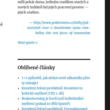
měli pohár doma. Jediným rozdílem starých a
nových Indiánů byl jejich pracovní prostor —
jejich stadion.
—
http://www.probermeto.cz/knihy/jak-
ké
neztratit-tvar-v-kreativnim-tymu-tom-
kelley-the-ten-faces-of-innovation
Next quote »
Oblíbené články
7+1 způsobů, jak získat nové zákazníky přes
ty stávající
Kreativní řešení problémů: Kreativní vs.
kritické myšlení [CPS 1. díl]
Brainstorming je horší než individuální
myšlení (pokud se dělá špatně)
Kreativní řešení problémů: Formalizovaný