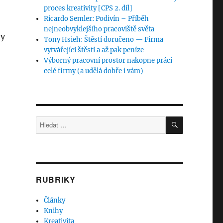
proces kreativity [CPS 2. díl]
Ricardo Semler: Podivín – Příběh
nejneobvyklejšího pracoviště světa
dy
Tony Hsieh: Štěstí doručeno — Firma
vytvářející štěstí a až pak peníze
Výborný pracovní prostor nakopne práci
celé firmy (a udělá dobře i vám)
HLEDÁNÍ
Hledat:
RUBRIKY
Články
Knihy
Kreativita