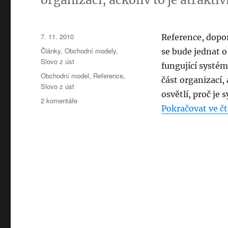
Publikováno:
7. 11. 2010
Reference, dopor
Rubriky:
Články
,
Obchodní modely
,
se bude jednat o
Slovo z úst
fungující systém
Štítky:
Obchodní model
,
Reference
,
část organizací,
Slovo z úst
osvětlí, proč je
u
2 komentáře
Pokračovat ve čt
textu
s
názvem
Slovo
z
úst
jako
obchodní
model