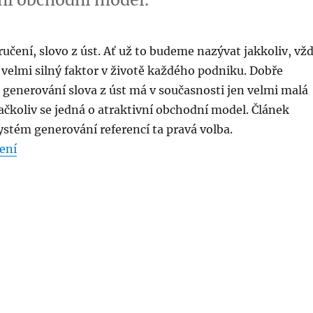
učení, slovo z úst. Ať už to budeme nazývat jakkoliv, vž
 velmi silný faktor v životě každého podniku. Dobře
 generování slova z úst má v současnosti jen velmi malá
 ačkoliv se jedná o atraktivní obchodní model. Článek
 systém generování referencí ta pravá volba.
„Slovo z úst jako obchodní model“
ení