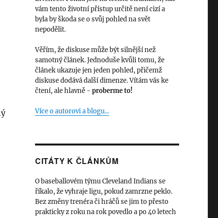
vám tento životní přístup určitě není cizí a
byla by škoda se o svůj pohled na svět
nepodělit.
Věřím, že diskuse může být silnější než
samotný článek. Jednoduše kvůli tomu, že
článek ukazuje jen jeden pohled, přičemž
diskuse dodává další dimenze. Vítám vás ke
čtení, ale hlavně -
proberme to!
Více o autorovi a blogu...
ný
y stávající“
CITÁTY K ČLÁNKŮM
O baseballovém týmu Cleveland Indians se
říkalo, že vyhraje ligu, pokud zamrzne peklo.
Bez změny trenéra či hráčů se jim to přesto
prakticky z roku na rok povedlo a po 40 letech