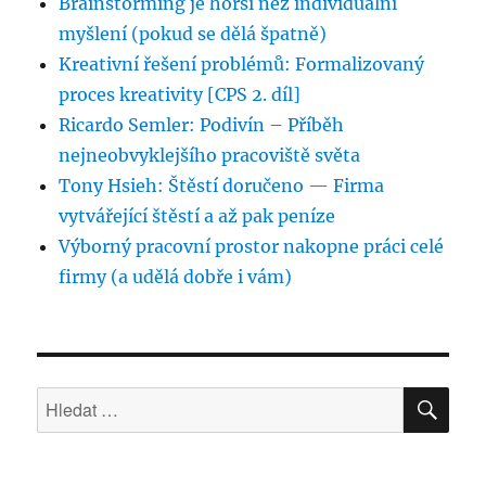
Brainstorming je horší než individuální
myšlení (pokud se dělá špatně)
Kreativní řešení problémů: Formalizovaný
proces kreativity [CPS 2. díl]
Ricardo Semler: Podivín – Příběh
nejneobvyklejšího pracoviště světa
Tony Hsieh: Štěstí doručeno — Firma
vytvářející štěstí a až pak peníze
Výborný pracovní prostor nakopne práci celé
firmy (a udělá dobře i vám)
HLE
Hledat: