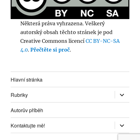
Některá práva vyhrazena. Veškerý
autorský obsah těchto stránek je pod
Creative Commons licencí
CC BY-NC-SA
4.0
.
Přečtěte si proč
.
Hlavní stránka
Zobrazit
Rubriky
podřazen
položky
Autorův příběh
Zobrazit
Kontaktujte mě!
podřazen
položky