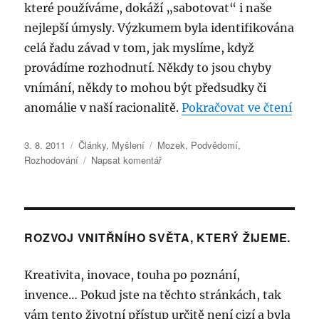
které používáme, dokáží „sabotovat“ i naše
nejlepší úmysly. Výzkumem byla identifikována
celá řadu závad v tom, jak myslíme, když
provádíme rozhodnutí. Někdy to jsou chyby
vnímání, někdy to mohou být předsudky či
„Chy
anomálie v naší racionalitě.
Pokračovat ve čtení
Publikováno:
Rubriky:
Štítky:
3. 8. 2011
Články
,
Myšlení
Mozek
,
Podvědomí
,
pro
Rozhodování
Napsat komentář
text
s
názvem
Chyby,
zkratky
ROZVOJ VNITŘNÍHO SVĚTA, KTERÝ ŽIJEME.
a
předsudky
Kreativita, inovace, touha po poznání,
v
rozhodování
invence… Pokud jste na těchto stránkách, tak
vám tento životní přístup určitě není cizí a byla