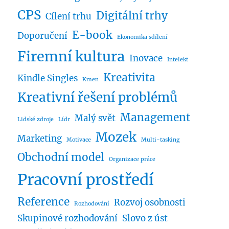
CPS
Digitální trhy
Cílení trhu
E-book
Doporučení
Ekonomika sdílení
Firemní kultura
Inovace
Intelekt
Kreativita
Kindle Singles
Kmen
Kreativní řešení problémů
Management
Malý svět
Lidské zdroje
Lídr
Mozek
Marketing
Motivace
Multi-tasking
Obchodní model
Organizace práce
Pracovní prostředí
Reference
Rozvoj osobnosti
Rozhodování
Skupinové rozhodování
Slovo z úst